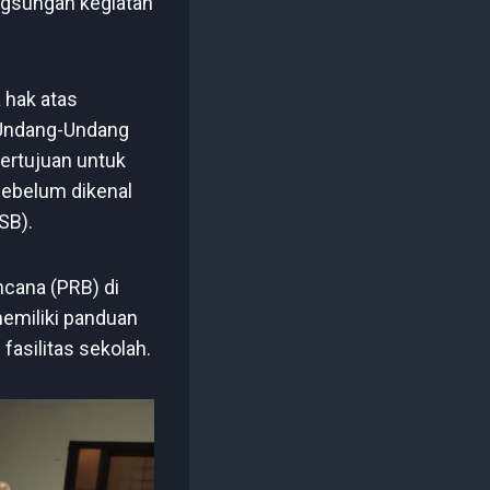
ngsungan kegiatan
 hak atas
n Undang-Undang
ertujuan untuk
ebelum dikenal
SB).
cana (PRB) di
emiliki panduan
asilitas sekolah.