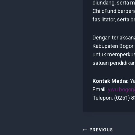
diundang, serta m
ChildFund berper
fasilitator, sert
Dengan terlaksana
Kabupaten Bogor 
untuk memperkuat 
satuan pendidika
Kontak Media:
Ya
Email:
ywu.bogor
Telepon: (0251) 
Post
PREVIOUS