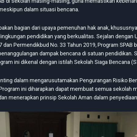
B di sekolah masing-masing, guna memastikan keberla
 meskipun dalam situasi bencana.
upakan bagian dari upaya pemenuhan hak anak, khususnya
lingkungan pendidikan yang berkualitas. Sejalan denga
7 dan Permendikbud No. 33 Tahun 2019, Program SPAB b
enanggulangan dampak bencana di satuan pendidikan. S
gram ini dikenal dengan istilah Sekolah Siaga Bencana (S
nting dalam mengarusutamakan Pengurangan Risiko Ben
 Program ini diharapkan dapat membuat semua sekolah m
n menerapkan prinsip Sekolah Aman dalam penyediaan f